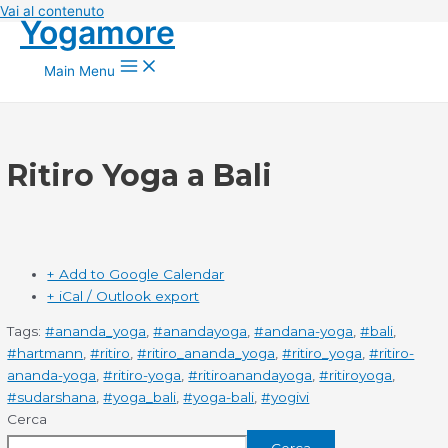
Vai al contenuto
Yogamore
Main Menu
Ritiro Yoga a Bali
+ Add to Google Calendar
+ iCal / Outlook export
Tags:
#ananda_yoga
,
#anandayoga
,
#andana-yoga
,
#bali
,
#hartmann
,
#ritiro
,
#ritiro_ananda_yoga
,
#ritiro_yoga
,
#ritiro-
ananda-yoga
,
#ritiro-yoga
,
#ritiroanandayoga
,
#ritiroyoga
,
#sudarshana
,
#yoga_bali
,
#yoga-bali
,
#yogivi
Cerca